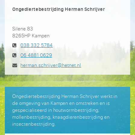
Ongediertebestrijding Herman Schrijver
Silene 83
8265HP Kampen
038 332 5784
06 4881 0629
herman.schrijver@hetnet.nl
Ongediertebestrijding Herman Schrijver werkt in
de omgeving van Kampen en omstreken en is
gespecialiseerd in houtwormbestrijding,
mollenbestrijding, knaagdierenbestrijding en
insectenbestrijding.